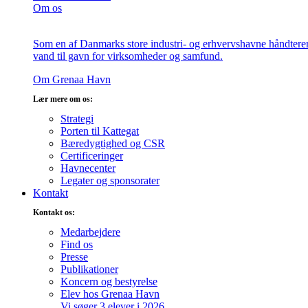
Om os
Som en af Danmarks store industri- og erhvervshavne håndterer v
vand til gavn for virksomheder og samfund.
Om Grenaa Havn
Lær mere om os:
Strategi
Porten til Kattegat
Bæredygtighed og CSR
Certificeringer
Havnecenter
Legater og sponsorater
Kontakt
Kontakt os:
Medarbejdere
Find os
Presse
Publikationer
Koncern og bestyrelse
Elev hos Grenaa Havn
Vi søger 3 elever i 2026