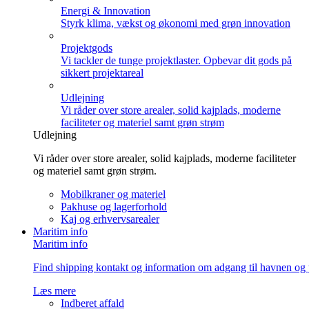
Energi & Innovation
Styrk klima, vækst og økonomi med grøn innovation
Projektgods
Vi tackler de tunge projektlaster. Opbevar dit gods på
sikkert projektareal
Udlejning
Vi råder over store arealer, solid kajplads, moderne
faciliteter og materiel samt grøn strøm
Udlejning
Vi råder over store arealer, solid kajplads, moderne faciliteter
og materiel samt grøn strøm.
Mobilkraner og materiel
Pakhuse og lagerforhold
Kaj og erhvervsarealer
Maritim info
Maritim info
Find shipping kontakt og information om adgang til havnen og 
Læs mere
Indberet affald