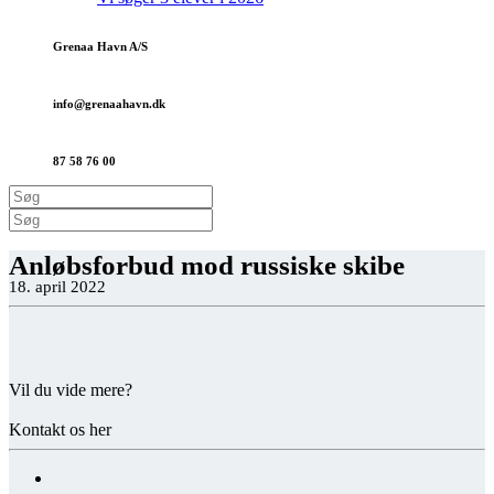
Grenaa Havn A/S
info@grenaa­havn.dk
87 58 76 00
Anløbsforbud mod russiske skibe
18. april 2022
Vil du vide mere?
Kontakt os her