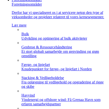
Forretningsområder
Derfor har vi specialiseret os i at servicere netop den type af
virksomheder og projekter relateret til vores kernesegmenter.
Lær mere
Bulk
Udvikling og optimering af bulk aktiviteter
Genbrug & Ressourcehåndtering
Et stort globalt samarbejde om genvinding og grøn
omstilling
Færge- og linjefart
Knudepunktet for færge- og linjefart i Norden
Stacking & Vedligeholdelse
Fra oplægning til vedligehold og opgradering af rigge
og skibe
Havvind
Vindenergi og offshore wind: Få Grenaa Havn som
erfaren samarbejdspartner