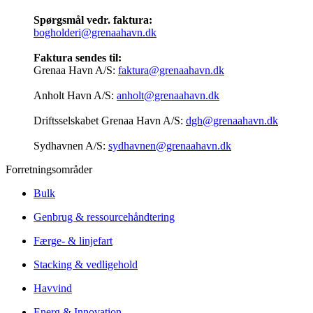
Spørgsmål vedr. faktura:
bogholderi@grenaahavn.dk
Faktura sendes til:
Grenaa Havn A/S:
faktura@grenaahavn.dk
Anholt Havn A/S:
anholt@grenaahavn.dk
Driftsselskabet Grenaa Havn A/S:
dgh@grenaahavn.dk
Sydhavnen A/S:
sydhavnen@grenaahavn.dk
Forretningsområder
Bulk
Genbrug & ressourcehåndtering
Færge- & linjefart
Stacking & vedligehold
Havvind
Energ & Innovation