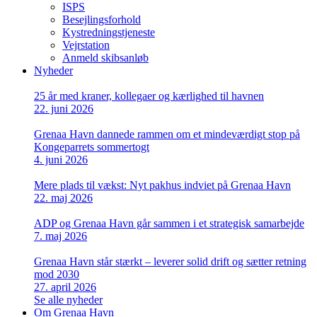
ISPS
Besejlingsforhold
Kystredningstjeneste
Vejrstation
Anmeld skibsanløb
Nyheder
25 år med kraner, kollegaer og kærlighed til havnen
22. juni 2026
Grenaa Havn dannede rammen om et mindeværdigt stop på
Kongeparrets sommertogt
4. juni 2026
Mere plads til vækst: Nyt pakhus indviet på Grenaa Havn
22. maj 2026
ADP og Grenaa Havn går sammen i et strategisk samarbejde
7. maj 2026
Grenaa Havn står stærkt – leverer solid drift og sætter retning
mod 2030
27. april 2026
Se alle nyheder
Om Grenaa Havn