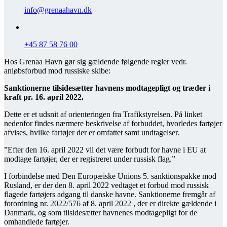
info@grenaahavn.dk
+45 87 58 76 00
Hos Grenaa Havn gør sig gældende følgende regler vedr.
anløbsforbud mod russiske skibe:
Sanktionerne tilsidesætter havnens modtagepligt og træder i
kraft pr. 16. april 2022.
Dette er et udsnit af orienteringen fra Trafikstyrelsen. På linket
nedenfor findes nærmere beskrivelse af forbuddet, hvorledes fartøjer
afvises, hvilke fartøjer der er omfattet samt undtagelser.
”Efter den 16. april 2022 vil det være forbudt for havne i EU at
modtage fartøjer, der er registreret under russisk flag.”
I forbindelse med Den Europæiske Unions 5. sanktionspakke mod
Rusland, er der den 8. april 2022 vedtaget et forbud mod russisk
flagede fartøjers adgang til danske havne. Sanktionerne fremgår af
forordning nr. 2022/576 af 8. april 2022 , der er direkte gældende i
Danmark, og som tilsidesætter havnenes modtagepligt for de
omhandlede fartøjer.