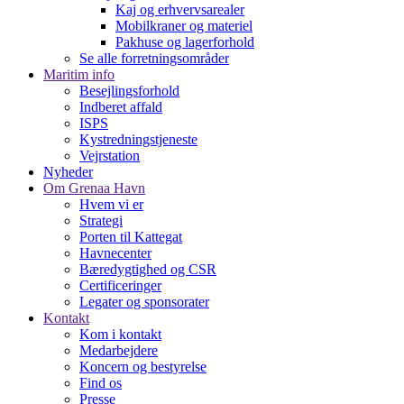
Kaj og erhvervsarealer
Mobilkraner og materiel
Pakhuse og lagerforhold
Se alle forretningsområder
Maritim info
Besejlingsforhold
Indberet affald
ISPS
Kystredningstjeneste
Vejrstation
Nyheder
Om Grenaa Havn
Hvem vi er
Strategi
Porten til Kattegat
Havnecenter
Bæredygtighed og CSR
Certificeringer
Legater og sponsorater
Kontakt
Kom i kontakt
Medarbejdere
Koncern og bestyrelse
Find os
Presse