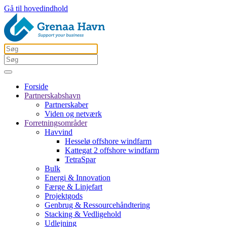
Gå til hovedindhold
Forside
Partnerskabshavn
Partnerskaber
Viden og netværk
Forretningsområder
Havvind
Hesselø offshore windfarm
Kattegat 2 offshore windfarm
TetraSpar
Bulk
Energi & Innovation
Færge & Linjefart
Projektgods
Genbrug & Ressourcehåndtering
Stacking & Vedligehold
Udlejning