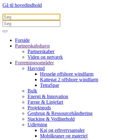
Gå til hovedindhold
Forside
Partnerskabshavn
Partnerskaber
Viden og netværk
Forretningsområder
Havvind
Hesselø offshore windfarm
Kattegat 2 offshore windfarm
TetraSpar
Bulk
Energi & Innovation
Færge & Linjefart
Projektgods
Genbrug & Ressourcehåndtering
Stacking & Vedligehold
Udlejning
Kaj og erhvervsarealer
Mobilkraner og materiel