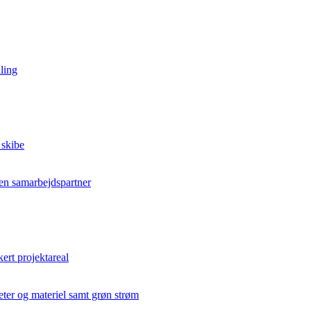
ling
 skibe
en samarbejdspartner
kert projektareal
teter og materiel samt grøn strøm