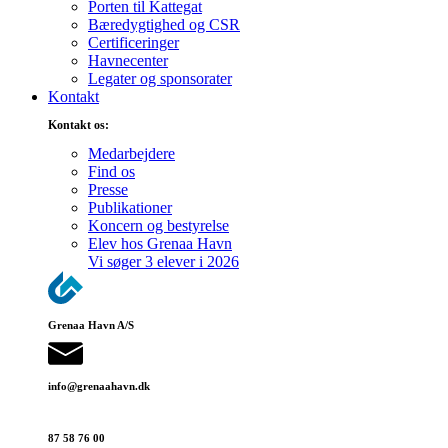
Porten til Kattegat
Bæredygtighed og CSR
Certificeringer
Havnecenter
Legater og sponsorater
Kontakt
Kontakt os:
Medarbejdere
Find os
Presse
Publikationer
Koncern og bestyrelse
Elev hos Grenaa Havn
Vi søger 3 elever i 2026
Grenaa Havn A/S
info@grenaa­havn.dk
87 58 76 00