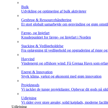
Bulk
Udvikling og optimering af bulk aktiviteter
Genbrug & Ressourcehåndtering
Et stort globalt samarbejde om genvinding og grøn omstil
Færge- og linjefart
Knudepunktet for færge- og linjefart i Norden
Stacking & Vedligeholdelse
Fra oplægning til vedligehold og opgradering af rigge og
Havvind
Vindenergi og offshore wind: Få Grenaa Havn som erfar
Energi & Innovation
Styrk klima, vækst og økonomi med grøn innovation
Projektgods
Vi tackler de tunge projektlaster. Opbevar dit gods på sik
Udlejning
Vi råder over store arealer, solid kajplads, moderne facili
Udlejning