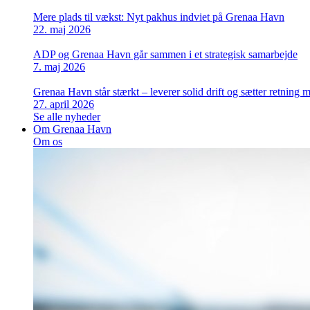
Mere plads til vækst: Nyt pakhus indviet på Grenaa Havn
22. maj 2026
ADP og Grenaa Havn går sammen i et strategisk samarbejde
7. maj 2026
Grenaa Havn står stærkt – leverer solid drift og sætter retning
27. april 2026
Se alle nyheder
Om Grenaa Havn
Om os