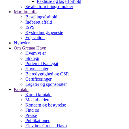
Pakhuse og lagerforhold
Se alle forretningsområder
Maritim info
Besejlingsforhold
Indberet affald
ISPS
Kystredningstjeneste
Vejrstation
Nyheder
Om Grenaa Havn
Hvem vi er
Strategi
Porten til Kattegat
Havnecenter
Bæredygtighed og CSR
Certificeringer
Legater og sponsorater
Kontakt
Kom i kontakt
Medarbejdere
Koncern og bestyrelse
Find os
Presse
Publikationer
Elev hos Grenaa Havn