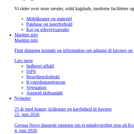
Vi råder over store arealer, solid kajplads, moderne faciliteter 
Mobilkraner og materiel
Pakhuse og lagerforhold
Kaj og erhvervsarealer
Maritim info
Maritim info
Find shipping kontakt og information om adgang til havnen og 
Læs mere
Indberet affald
ISPS
Besejlingsforhold
Kystredningstjeneste
Vejrstation
Anmeld skibsanløb
Nyheder
25 år med kraner, kollegaer og kærlighed til havnen
22. juni 2026
Grenaa Havn dannede rammen om et mindeværdigt stop på Ko
4. juni 2026