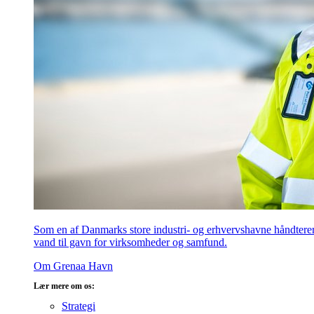
Som en af Danmarks store industri- og erhvervshavne håndterer v
vand til gavn for virksomheder og samfund.
Om Grenaa Havn
Lær mere om os:
Strategi