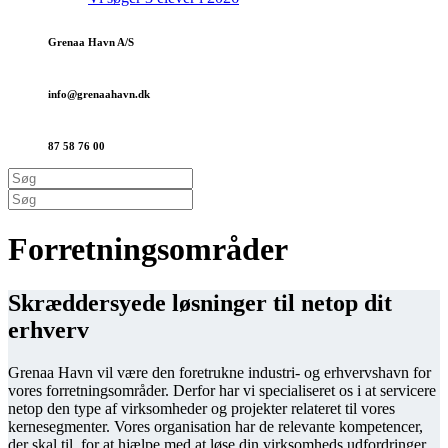
Grenaa Havn A/S
info@grenaa­havn.dk
87 58 76 00
Forretnings­områder
Skræddersyede løsninger til netop dit
erhverv
Grenaa Havn vil være den foretrukne industri- og erhvervshavn for
vores forretningsområder. Derfor har vi specialiseret os i at servicere
netop den type af virksomheder og projekter relateret til vores
kernesegmenter. Vores organisation har de relevante kompetencer,
der skal til, for at hjælpe med at løse din virksomheds udfordringer