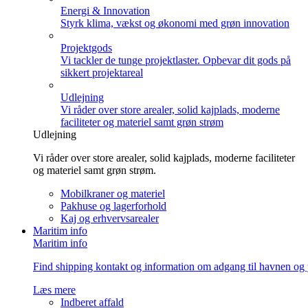
Energi & Innovation
Styrk klima, vækst og økonomi med grøn innovation
Projektgods
Vi tackler de tunge projektlaster. Opbevar dit gods på
sikkert projektareal
Udlejning
Vi råder over store arealer, solid kajplads, moderne
faciliteter og materiel samt grøn strøm
Udlejning
Vi råder over store arealer, solid kajplads, moderne faciliteter
og materiel samt grøn strøm.
Mobilkraner og materiel
Pakhuse og lagerforhold
Kaj og erhvervsarealer
Maritim info
Maritim info
Find shipping kontakt og information om adgang til havnen og 
Læs mere
Indberet affald