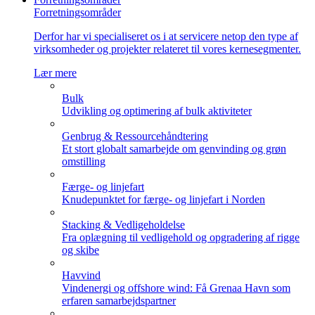
Forretningsområder
Derfor har vi specialiseret os i at servicere netop den type af
virksomheder og projekter relateret til vores kernesegmenter.
Lær mere
Bulk
Udvikling og optimering af bulk aktiviteter
Genbrug & Ressourcehåndtering
Et stort globalt samarbejde om genvinding og grøn
omstilling
Færge- og linjefart
Knudepunktet for færge- og linjefart i Norden
Stacking & Vedligeholdelse
Fra oplægning til vedligehold og opgradering af rigge
og skibe
Havvind
Vindenergi og offshore wind: Få Grenaa Havn som
erfaren samarbejdspartner