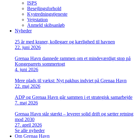
ISPS
Besejlingsforhold
Kystredningstjeneste
Vejrstation
Anmeld skibsanløb
Nyheder
25 år med kraner, kollegaer og kærlighed til havnen
22. juni 2026
Grenaa Havn dannede rammen om et mindeværdigt stop på
Kongeparrets sommertogt
4. juni 2026
Mere plads til vækst: Nyt pakhus indviet på Grenaa Havn
22. maj 2026
ADP og Grenaa Havn går sammen i et strategisk samarbejde
7. maj 2026
Grenaa Havn står stærkt – leverer solid drift og sætter retning
mod 2030
27. april 2026
Se alle nyheder
Om Grenaa Havn