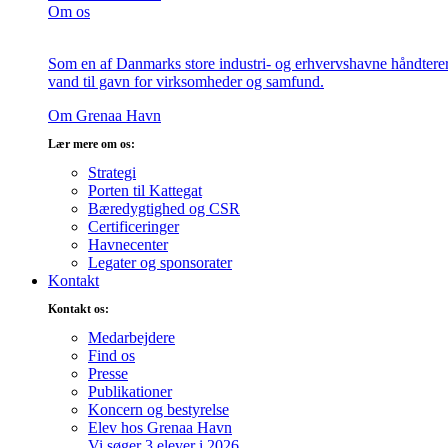
Om os
Som en af Danmarks store industri- og erhvervshavne håndterer v
vand til gavn for virksomheder og samfund.
Om Grenaa Havn
Lær mere om os:
Strategi
Porten til Kattegat
Bæredygtighed og CSR
Certificeringer
Havnecenter
Legater og sponsorater
Kontakt
Kontakt os:
Medarbejdere
Find os
Presse
Publikationer
Koncern og bestyrelse
Elev hos Grenaa Havn
Vi søger 3 elever i 2026