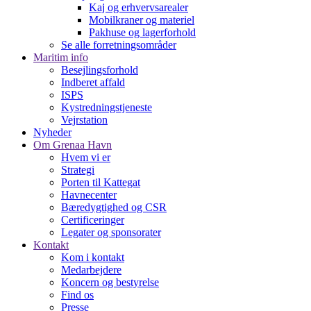
Kaj og erhvervsarealer
Mobilkraner og materiel
Pakhuse og lagerforhold
Se alle forretningsområder
Maritim info
Besejlingsforhold
Indberet affald
ISPS
Kystredningstjeneste
Vejrstation
Nyheder
Om Grenaa Havn
Hvem vi er
Strategi
Porten til Kattegat
Havnecenter
Bæredygtighed og CSR
Certificeringer
Legater og sponsorater
Kontakt
Kom i kontakt
Medarbejdere
Koncern og bestyrelse
Find os
Presse