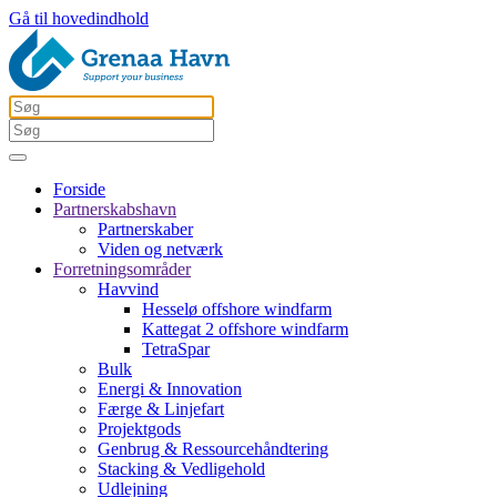
Gå til hovedindhold
Forside
Partnerskabshavn
Partnerskaber
Viden og netværk
Forretningsområder
Havvind
Hesselø offshore windfarm
Kattegat 2 offshore windfarm
TetraSpar
Bulk
Energi & Innovation
Færge & Linjefart
Projektgods
Genbrug & Ressourcehåndtering
Stacking & Vedligehold
Udlejning