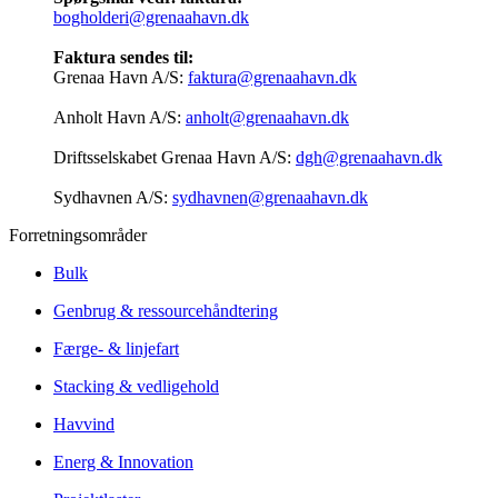
bogholderi@grenaahavn.dk
Faktura sendes til:
Grenaa Havn A/S:
faktura@grenaahavn.dk
Anholt Havn A/S:
anholt@grenaahavn.dk
Driftsselskabet Grenaa Havn A/S:
dgh@grenaahavn.dk
Sydhavnen A/S:
sydhavnen@grenaahavn.dk
Forretningsområder
Bulk
Genbrug & ressourcehåndtering
Færge- & linjefart
Stacking & vedligehold
Havvind
Energ & Innovation