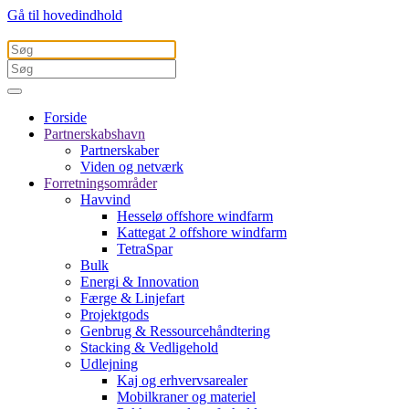
Gå til hovedindhold
Forside
Partnerskabshavn
Partnerskaber
Viden og netværk
Forretningsområder
Havvind
Hesselø offshore windfarm
Kattegat 2 offshore windfarm
TetraSpar
Bulk
Energi & Innovation
Færge & Linjefart
Projektgods
Genbrug & Ressourcehåndtering
Stacking & Vedligehold
Udlejning
Kaj og erhvervsarealer
Mobilkraner og materiel