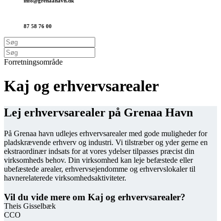
info@grenaa­havn.dk
87 58 76 00
Forretningsområde
Kaj og erhvervs­arealer
Lej erhvervsarealer på Grenaa Havn
På Grenaa havn udlejes erhvervsarealer med gode muligheder for
pladskrævende erhverv og industri. Vi tilstræber og yder gerne en
ekstraordinær indsats for at vores ydelser tilpasses præcist din
virksomheds behov. Din virksomhed kan leje befæstede eller
ubefæstede arealer, erhvervsejendomme og erhvervslokaler til
havnerelaterede virksomhedsaktiviteter.
Vil du vide mere om Kaj og erhvervsarealer?
Theis Gisselbæk
CCO