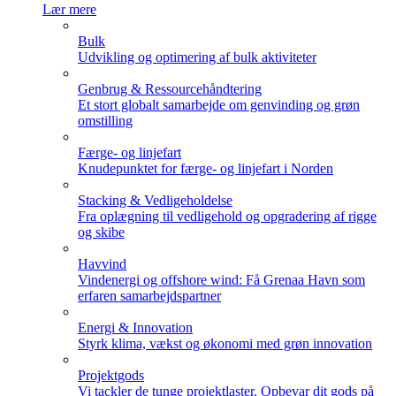
Lær mere
Bulk
Udvikling og optimering af bulk aktiviteter
Genbrug & Ressourcehåndtering
Et stort globalt samarbejde om genvinding og grøn
omstilling
Færge- og linjefart
Knudepunktet for færge- og linjefart i Norden
Stacking & Vedligeholdelse
Fra oplægning til vedligehold og opgradering af rigge
og skibe
Havvind
Vindenergi og offshore wind: Få Grenaa Havn som
erfaren samarbejdspartner
Energi & Innovation
Styrk klima, vækst og økonomi med grøn innovation
Projektgods
Vi tackler de tunge projektlaster. Opbevar dit gods på