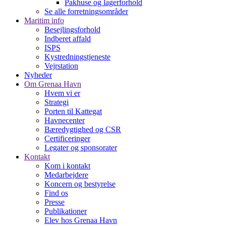
Pakhuse og lagerforhold
Se alle forretningsområder
Maritim info
Besejlingsforhold
Indberet affald
ISPS
Kystredningstjeneste
Vejrstation
Nyheder
Om Grenaa Havn
Hvem vi er
Strategi
Porten til Kattegat
Havnecenter
Bæredygtighed og CSR
Certificeringer
Legater og sponsorater
Kontakt
Kom i kontakt
Medarbejdere
Koncern og bestyrelse
Find os
Presse
Publikationer
Elev hos Grenaa Havn