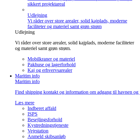
sikkert projektareal
Udlejning
Vi råder over store arealer, solid kajplads, moderne
faciliteter og materiel samt grøn strøm
Udlejning
Vi råder over store arealer, solid kajplads, moderne faciliteter
og materiel samt grøn strøm.
Mobilkraner og materiel
Pakhuse og lagerforhold
Kaj og erhvervsarealer
Maritim info
Maritim info
Find shipping kontakt og information om adgang til havnen og 
Læs mere
Indberet affald
ISPS
Besejlingsforhold
Kystredningstjeneste
Vejrstation
Anmeld skibsanløb