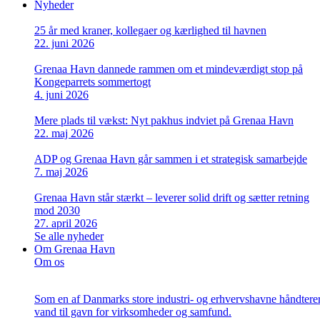
Nyheder
25 år med kraner, kollegaer og kærlighed til havnen
22. juni 2026
Grenaa Havn dannede rammen om et mindeværdigt stop på
Kongeparrets sommertogt
4. juni 2026
Mere plads til vækst: Nyt pakhus indviet på Grenaa Havn
22. maj 2026
ADP og Grenaa Havn går sammen i et strategisk samarbejde
7. maj 2026
Grenaa Havn står stærkt – leverer solid drift og sætter retning
mod 2030
27. april 2026
Se alle nyheder
Om Grenaa Havn
Om os
Som en af Danmarks store industri- og erhvervshavne håndterer v
vand til gavn for virksomheder og samfund.