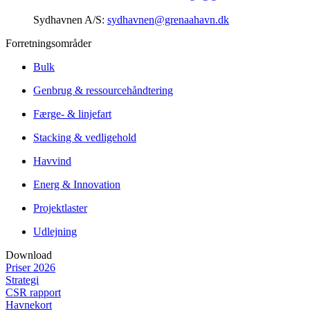
Sydhavnen A/S:
sydhavnen@grenaahavn.dk
Forretningsområder
Bulk
Genbrug & ressourcehåndtering
Færge- & linjefart
Stacking & vedligehold
Havvind
Energ & Innovation
Projektlaster
Udlejning
Download
Priser 2026
Strategi
CSR rapport
Havnekort