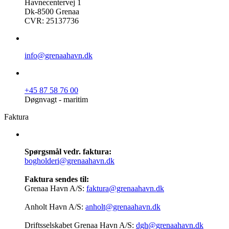
Havnecentervej 1
Dk-8500 Grenaa
CVR: 25137736
info@grenaahavn.dk
+45 87 58 76 00
Døgnvagt - maritim
Faktura
Spørgsmål vedr. faktura:
bogholderi@grenaahavn.dk
Faktura sendes til:
Grenaa Havn A/S:
faktura@grenaahavn.dk
Anholt Havn A/S:
anholt@grenaahavn.dk
Driftsselskabet Grenaa Havn A/S:
dgh@grenaahavn.dk