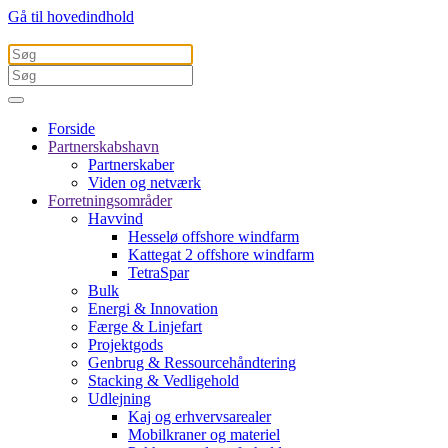
Gå til hovedindhold
Forside
Partnerskabshavn
Partnerskaber
Viden og netværk
Forretningsområder
Havvind
Hesselø offshore windfarm
Kattegat 2 offshore windfarm
TetraSpar
Bulk
Energi & Innovation
Færge & Linjefart
Projektgods
Genbrug & Ressourcehåndtering
Stacking & Vedligehold
Udlejning
Kaj og erhvervsarealer
Mobilkraner og materiel