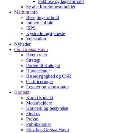
Pakhuse og lagerforhold
Se alle forretningsområder
Maritim info
Besejlingsforhold
Indberet affald
ISPS
Kystredningstjeneste
Vejrstation
Nyheder
Om Grenaa Havn
Hvem vi er
Strategi
Porten til Kattegat
Havnecenter
Bæredygtighed og CSR
Certificeringer
Legater og sponsorater
Kontakt
Kom i kontakt
Medarbejdere
Koncern og bestyrelse
Find os
Presse
Publikationer
Elev hos Grenaa Havn