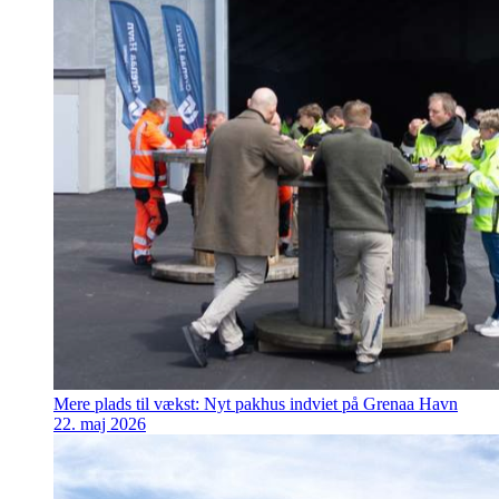
Mere plads til vækst: Nyt pakhus indviet på Grenaa Havn
22. maj 2026