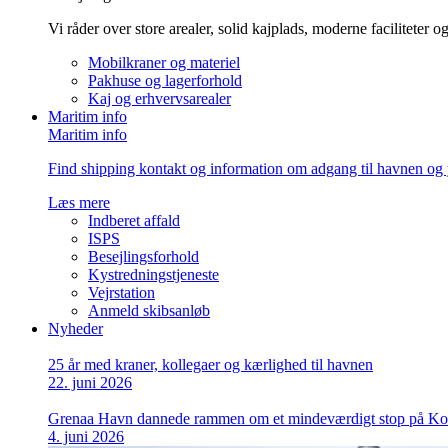
Vi råder over store arealer, solid kajplads, moderne faciliteter 
Mobilkraner og materiel
Pakhuse og lagerforhold
Kaj og erhvervsarealer
Maritim info
Maritim info
Find shipping kontakt og information om adgang til havnen og 
Læs mere
Indberet affald
ISPS
Besejlingsforhold
Kystredningstjeneste
Vejrstation
Anmeld skibsanløb
Nyheder
25 år med kraner, kollegaer og kærlighed til havnen
22. juni 2026
Grenaa Havn dannede rammen om et mindeværdigt stop på Ko
4. juni 2026