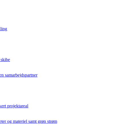
ling
 skibe
en samarbejdspartner
kert projektareal
teter og materiel samt grøn strøm