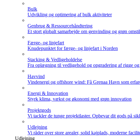
Bulk
Udvikling og optimering af bulk aktiviteter
Genbrug & Ressourcehåndtering
Et stort globalt samarbejde om genvinding og grøn omstil
Færge- og linjefart
Knudepunktet for færge- og linjefart i Norden
Stacking & Vedligeholdelse
Fra oplægning til vedligehold og opgradering af rigge og
Havvind
Vindenergi og offshore wind: Få Grenaa Havn som erfar
Energi & Innovation
Styrk klima, vækst og økonomi med grøn innovation
Projektgods
Vi tackler de tunge projektlaster. Opbevar dit gods på sik
Udlejning
Vi råder over store arealer, solid kajplads, moderne facili
Udlejning