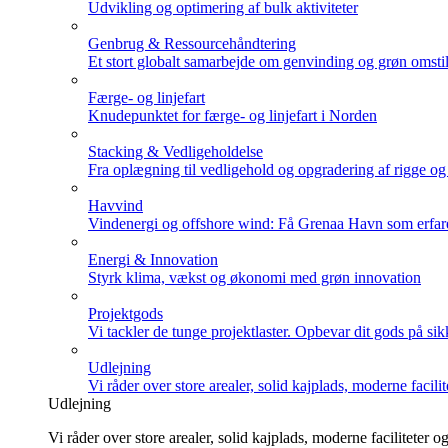
Udvikling og optimering af bulk aktiviteter
Genbrug & Ressourcehåndtering
Et stort globalt samarbejde om genvinding og grøn omstil
Færge- og linjefart
Knudepunktet for færge- og linjefart i Norden
Stacking & Vedligeholdelse
Fra oplægning til vedligehold og opgradering af rigge og
Havvind
Vindenergi og offshore wind: Få Grenaa Havn som erfar
Energi & Innovation
Styrk klima, vækst og økonomi med grøn innovation
Projektgods
Vi tackler de tunge projektlaster. Opbevar dit gods på sik
Udlejning
Vi råder over store arealer, solid kajplads, moderne facili
Udlejning
Vi råder over store arealer, solid kajplads, moderne faciliteter 