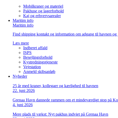
Mobilkraner og materiel
Pakhuse og lagerforhold
Kaj og erhvervsarealer
Maritim info
Maritim info
Find shipping kontakt og information om adgang til havnen og 
Læs mere
Indberet affald
ISPS
Besejlingsforhold
Kystredningstjeneste
Vejrstation
Anmeld skibsanløb
Nyheder
25 år med kraner, kollegaer og kærlighed til havnen
22. juni 2026
Grenaa Havn dannede rammen om et mindeværdigt stop på Ko
4. juni 2026
Mere plads til vækst: Nyt pakhus indviet på Grenaa Havn