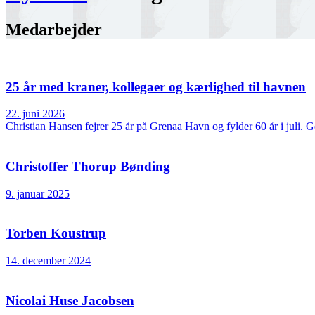
Medarbejder
25 år med kraner, kollegaer og kærlighed til havnen
22. juni 2026
Christian Hansen fejrer 25 år på Grenaa Havn og fylder 60 år i juli
Christoffer Thorup Bønding
9. januar 2025
Torben Koustrup
14. december 2024
Nicolai Huse Jacobsen