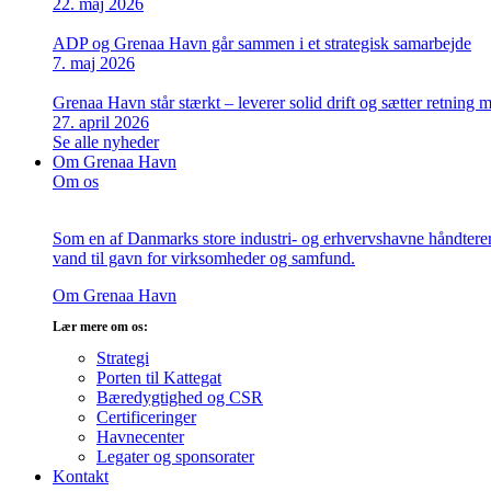
22. maj 2026
ADP og Grenaa Havn går sammen i et strategisk samarbejde
7. maj 2026
Grenaa Havn står stærkt – leverer solid drift og sætter retning
27. april 2026
Se alle nyheder
Om Grenaa Havn
Om os
Som en af Danmarks store industri- og erhvervshavne håndterer v
vand til gavn for virksomheder og samfund.
Om Grenaa Havn
Lær mere om os:
Strategi
Porten til Kattegat
Bæredygtighed og CSR
Certificeringer
Havnecenter
Legater og sponsorater
Kontakt