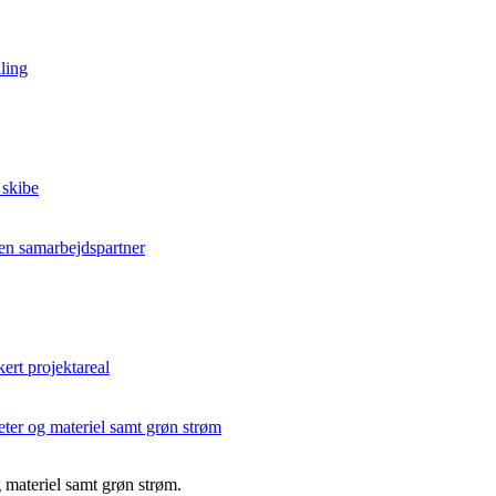
ling
 skibe
en samarbejdspartner
kert projektareal
teter og materiel samt grøn strøm
og materiel samt grøn strøm.