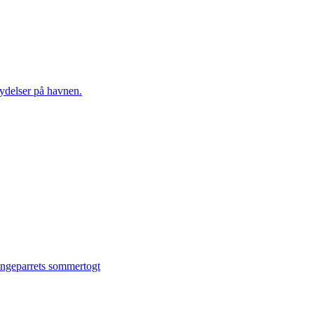
ydelser på havnen.
ngeparrets sommertogt