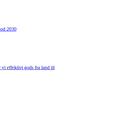
 mod 2030
i effektivt gods fra land til