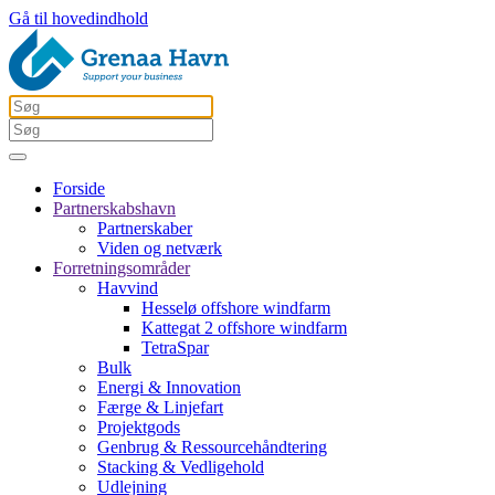
Gå til hovedindhold
Forside
Partnerskabshavn
Partnerskaber
Viden og netværk
Forretningsområder
Havvind
Hesselø offshore windfarm
Kattegat 2 offshore windfarm
TetraSpar
Bulk
Energi & Innovation
Færge & Linjefart
Projektgods
Genbrug & Ressourcehåndtering
Stacking & Vedligehold
Udlejning