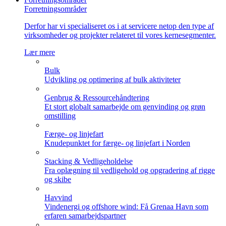
Forretningsområder
Derfor har vi specialiseret os i at servicere netop den type af
virksomheder og projekter relateret til vores kernesegmenter.
Lær mere
Bulk
Udvikling og optimering af bulk aktiviteter
Genbrug & Ressourcehåndtering
Et stort globalt samarbejde om genvinding og grøn
omstilling
Færge- og linjefart
Knudepunktet for færge- og linjefart i Norden
Stacking & Vedligeholdelse
Fra oplægning til vedligehold og opgradering af rigge
og skibe
Havvind
Vindenergi og offshore wind: Få Grenaa Havn som
erfaren samarbejdspartner