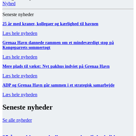
Nyhed
Seneste nyheder
25 år med kraner, kollegaer og kærlighed til havnen
Læs hele nyheden
Grenaa Havn dannede rammen om et mindeværdigt stop på
Kongeparrets sommertogt
Læs hele nyheden
Mere plads til vækst: Nyt pakhus indviet på Grenaa Havn
Læs hele nyheden
ADP og Grenaa Havn går sammen i et strategisk samarbejde
Læs hele nyheden
Seneste nyheder
Se alle nyheder