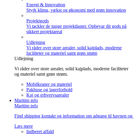
Energi & Innovation
Styrk klima, vækst og økonomi med grøn innovation
Projektgods
Vi tackler de tunge projektlaster. Opbevar dit gods på
sikkert projektareal
Udlejning
Vi råder over store arealer, solid kajplads, moderne
faciliteter og materiel samt grøn strøm
Udlejning
Vi råder over store arealer, solid kajplads, moderne faciliteter
og materiel samt grøn strøm.
Mobilkraner og materiel
Pakhuse og lagerforhold
Kaj og erhvervsarealer
Maritim info
Maritim info
Find shipping kontakt og information om adgang til havnen og 
Læs mere
Indberet affald