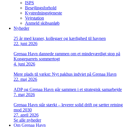
ISPS
Besejlingsforhold
Kystredningstjeneste
Vejrstation
Anmeld skibsanløb
Nyheder
25 år med kraner, kollegaer og kærlighed til havnen
22. juni 2026
Grenaa Havn dannede rammen om et mindeværdigt stop på
Kongeparrets sommertogt
4. juni 2026
Mere plads til vækst: Nyt pakhus indviet på Grenaa Havn
22. maj 2026
ADP og Grenaa Havn går sammen i et strategisk samarbejde
7. maj 2026
Grenaa Havn står stærkt – leverer solid drift og sætter retning
mod 2030
27. april 2026
Se alle nyheder
Om Grenaa Havn