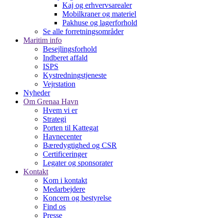
Kaj og erhvervsarealer
Mobilkraner og materiel
Pakhuse og lagerforhold
Se alle forretningsområder
Maritim info
Besejlingsforhold
Indberet affald
ISPS
Kystredningstjeneste
Vejrstation
Nyheder
Om Grenaa Havn
Hvem vi er
Strategi
Porten til Kattegat
Havnecenter
Bæredygtighed og CSR
Certificeringer
Legater og sponsorater
Kontakt
Kom i kontakt
Medarbejdere
Koncern og bestyrelse
Find os
Presse