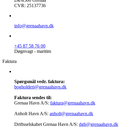
Dk-8500 Grenaa
CVR: 25137736
info@grenaahavn.dk
+45 87 58 76 00
Døgnvagt - maritim
Faktura
Spørgsmål vedr. faktura:
bogholderi@grenaahavn.dk
Faktura sendes til:
Grenaa Havn A/S:
faktura@grenaahavn.dk
Anholt Havn A/S:
anholt@grenaahavn.dk
Driftsselskabet Grenaa Havn A/S:
dgh@grenaahavn.dk