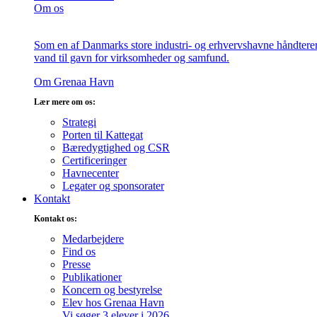
Om os
Som en af Danmarks store industri- og erhvervshavne håndterer v
vand til gavn for virksomheder og samfund.
Om Grenaa Havn
Lær mere om os:
Strategi
Porten til Kattegat
Bæredygtighed og CSR
Certificeringer
Havnecenter
Legater og sponsorater
Kontakt
Kontakt os:
Medarbejdere
Find os
Presse
Publikationer
Koncern og bestyrelse
Elev hos Grenaa Havn
Vi søger 3 elever i 2026