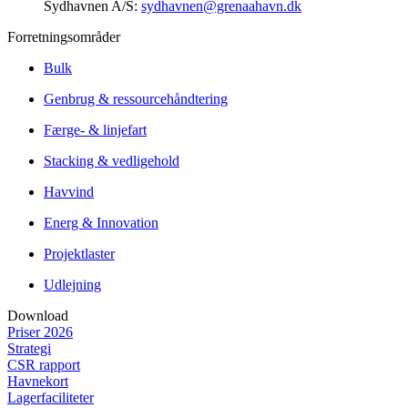
Sydhavnen A/S:
sydhavnen@grenaahavn.dk
Forretningsområder
Bulk
Genbrug & ressourcehåndtering
Færge- & linjefart
Stacking & vedligehold
Havvind
Energ & Innovation
Projektlaster
Udlejning
Download
Priser 2026
Strategi
CSR rapport
Havnekort
Lagerfaciliteter