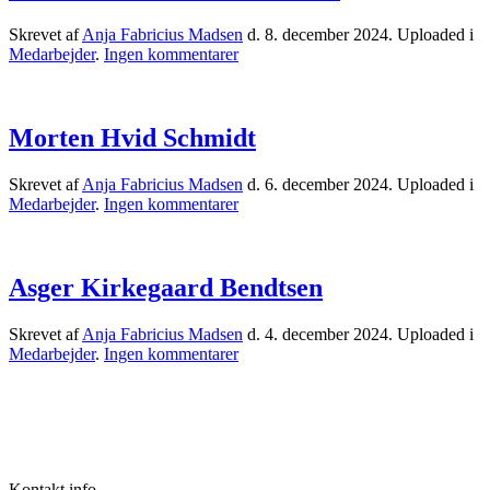
Skrevet af
Anja Fabricius Madsen
d.
8. december 2024
. Uploaded i
til
Medarbejder
.
Ingen kommentarer
Christian
Tækker
Rasmussen
Morten Hvid Schmidt
Skrevet af
Anja Fabricius Madsen
d.
6. december 2024
. Uploaded i
til
Medarbejder
.
Ingen kommentarer
Morten
Hvid
Schmidt
Asger Kirkegaard Bendtsen
Skrevet af
Anja Fabricius Madsen
d.
4. december 2024
. Uploaded i
til
Medarbejder
.
Ingen kommentarer
Asger
Kirkegaard
Bendtsen
Kontakt info