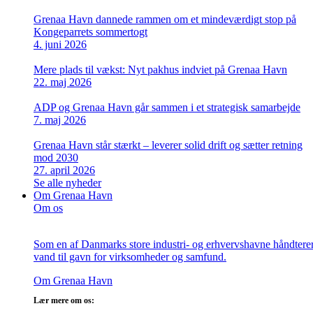
Grenaa Havn dannede rammen om et mindeværdigt stop på
Kongeparrets sommertogt
4. juni 2026
Mere plads til vækst: Nyt pakhus indviet på Grenaa Havn
22. maj 2026
ADP og Grenaa Havn går sammen i et strategisk samarbejde
7. maj 2026
Grenaa Havn står stærkt – leverer solid drift og sætter retning
mod 2030
27. april 2026
Se alle nyheder
Om Grenaa Havn
Om os
Som en af Danmarks store industri- og erhvervshavne håndterer v
vand til gavn for virksomheder og samfund.
Om Grenaa Havn
Lær mere om os: