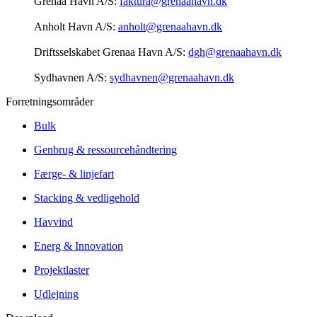
Grenaa Havn A/S:
faktura@grenaahavn.dk
Anholt Havn A/S:
anholt@grenaahavn.dk
Driftsselskabet Grenaa Havn A/S:
dgh@grenaahavn.dk
Sydhavnen A/S:
sydhavnen@grenaahavn.dk
Forretningsområder
Bulk
Genbrug & ressourcehåndtering
Færge- & linjefart
Stacking & vedligehold
Havvind
Energ & Innovation
Projektlaster
Udlejning