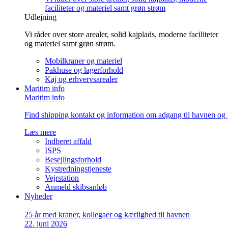
faciliteter og materiel samt grøn strøm
Udlejning
Vi råder over store arealer, solid kajplads, moderne faciliteter
og materiel samt grøn strøm.
Mobilkraner og materiel
Pakhuse og lagerforhold
Kaj og erhvervsarealer
Maritim info
Maritim info
Find shipping kontakt og information om adgang til havnen og 
Læs mere
Indberet affald
ISPS
Besejlingsforhold
Kystredningstjeneste
Vejrstation
Anmeld skibsanløb
Nyheder
25 år med kraner, kollegaer og kærlighed til havnen
22. juni 2026