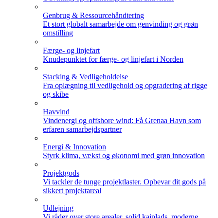
Genbrug & Ressourcehåndtering
Et stort globalt samarbejde om genvinding og grøn
omstilling
Færge- og linjefart
Knudepunktet for færge- og linjefart i Norden
Stacking & Vedligeholdelse
Fra oplægning til vedligehold og opgradering af rigge
og skibe
Havvind
Vindenergi og offshore wind: Få Grenaa Havn som
erfaren samarbejdspartner
Energi & Innovation
Styrk klima, vækst og økonomi med grøn innovation
Projektgods
Vi tackler de tunge projektlaster. Opbevar dit gods på
sikkert projektareal
Udlejning
Vi råder over store arealer, solid kajplads, moderne