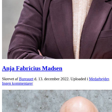
Anja Fabricius Madsen
Skrevet af
Bureauet
d.
13. december 2022
. Uploaded i
Medarbejder
.
til
Ingen kommentarer
Anja
Fabricius
Madsen