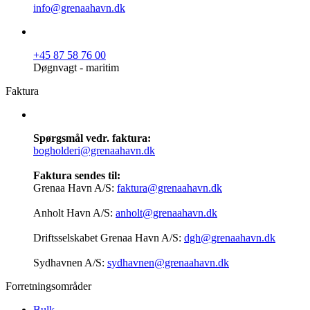
info@grenaahavn.dk
+45 87 58 76 00
Døgnvagt - maritim
Faktura
Spørgsmål vedr. faktura:
bogholderi@grenaahavn.dk
Faktura sendes til:
Grenaa Havn A/S:
faktura@grenaahavn.dk
Anholt Havn A/S:
anholt@grenaahavn.dk
Driftsselskabet Grenaa Havn A/S:
dgh@grenaahavn.dk
Sydhavnen A/S:
sydhavnen@grenaahavn.dk
Forretningsområder
Bulk