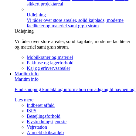
sikkert projektareal
Udlejning
Vi råder over store arealer, solid kajplads, moderne
faciliteter og materiel samt grøn strøm
Udlejning
Vi råder over store arealer, solid kajplads, moderne faciliteter
og materiel samt grøn strøm.
Mobilkraner og materiel
Pakhuse og lagerforhold
Kaj og erhvervsarealer
Maritim info
Maritim info
Find shipping kontakt og information om adgang til havnen og 
Læs mere
Indberet affald
ISPS
Besejlingsforhold
Kystredningstjeneste
Vejrstation
Anmeld skibsanløb