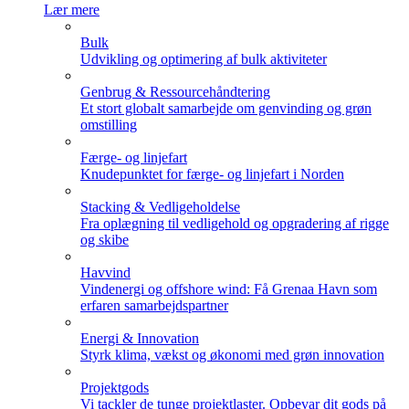
Lær mere
Bulk
Udvikling og optimering af bulk aktiviteter
Genbrug & Ressourcehåndtering
Et stort globalt samarbejde om genvinding og grøn
omstilling
Færge- og linjefart
Knudepunktet for færge- og linjefart i Norden
Stacking & Vedligeholdelse
Fra oplægning til vedligehold og opgradering af rigge
og skibe
Havvind
Vindenergi og offshore wind: Få Grenaa Havn som
erfaren samarbejdspartner
Energi & Innovation
Styrk klima, vækst og økonomi med grøn innovation
Projektgods
Vi tackler de tunge projektlaster. Opbevar dit gods på