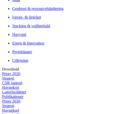
Genbrug & ressourcehåndtering
Færge- & linjefart
Stacking & vedligehold
Havvind
Energ & Innovation
Projektlaster
Udlejning
Download
Priser 2026
Strategi
CSR rapport
Havnekort
Lagerfaciliteter
Publikationer
Priser 2026
Strategi
Havnekort