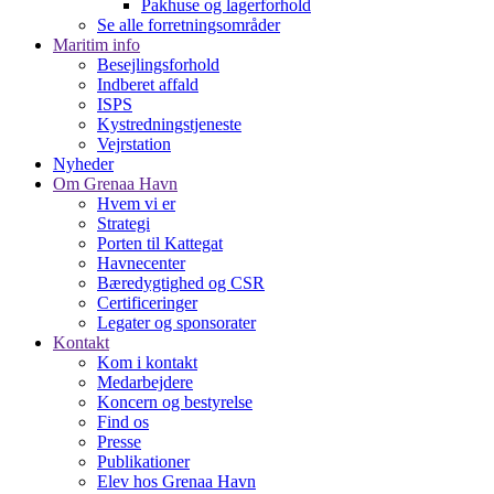
Pakhuse og lagerforhold
Se alle forretningsområder
Maritim info
Besejlingsforhold
Indberet affald
ISPS
Kystredningstjeneste
Vejrstation
Nyheder
Om Grenaa Havn
Hvem vi er
Strategi
Porten til Kattegat
Havnecenter
Bæredygtighed og CSR
Certificeringer
Legater og sponsorater
Kontakt
Kom i kontakt
Medarbejdere
Koncern og bestyrelse
Find os
Presse
Publikationer
Elev hos Grenaa Havn