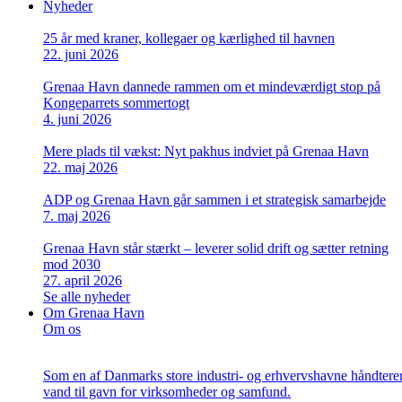
Nyheder
25 år med kraner, kollegaer og kærlighed til havnen
22. juni 2026
Grenaa Havn dannede rammen om et mindeværdigt stop på
Kongeparrets sommertogt
4. juni 2026
Mere plads til vækst: Nyt pakhus indviet på Grenaa Havn
22. maj 2026
ADP og Grenaa Havn går sammen i et strategisk samarbejde
7. maj 2026
Grenaa Havn står stærkt – leverer solid drift og sætter retning
mod 2030
27. april 2026
Se alle nyheder
Om Grenaa Havn
Om os
Som en af Danmarks store industri- og erhvervshavne håndterer v
vand til gavn for virksomheder og samfund.