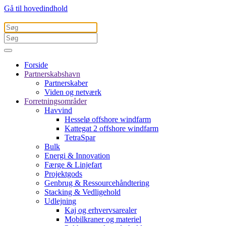
Gå til hovedindhold
Forside
Partnerskabshavn
Partnerskaber
Viden og netværk
Forretningsområder
Havvind
Hesselø offshore windfarm
Kattegat 2 offshore windfarm
TetraSpar
Bulk
Energi & Innovation
Færge & Linjefart
Projektgods
Genbrug & Ressourcehåndtering
Stacking & Vedligehold
Udlejning
Kaj og erhvervsarealer
Mobilkraner og materiel