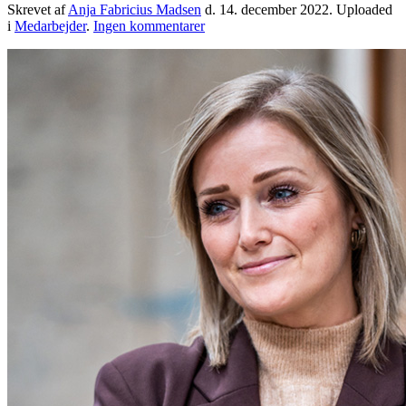
Skrevet af
Anja Fabricius Madsen
d.
14. december 2022
. Uploaded
til
i
Medarbejder
.
Ingen kommentarer
Theis
Gisselbæk