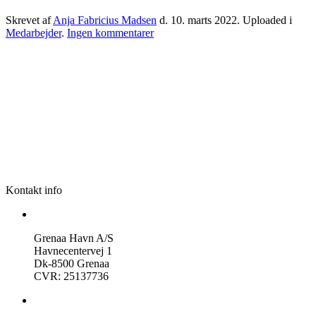
Skrevet af
Anja Fabricius Madsen
d.
10. marts 2022
. Uploaded i
til
Medarbejder
.
Ingen kommentarer
Kirstine
Skovhøj
Kontakt info
Grenaa Havn A/S
Havnecentervej 1
Dk-8500 Grenaa
CVR: 25137736